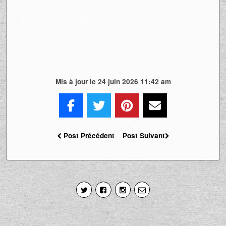
La charge de Dubé, aussi abrasive soit-elle,
s’inscrit dans ce questionnement. Il termine
avec une phrase choc qui résume son
désenchantement :
« Notre version à nous
de vivre l’humanité : une gang de crossés
amoureux de ses crosseurs. »
Ad