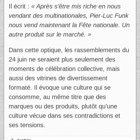
tolérance face aux inégalités. Il souligne
notamment que plusieurs accès aux rivières
et aux lacs restent limités ou privés, un
exemple qui, à ses yeux, contredit le
discours rassembleur souvent mis de
l’avant.
Là où la critique devient plus mordante,
c’est dans sa lecture de la Fête nationale
elle-même. Dubé accuse une certaine mise
en marché de l’identité québécoise,
incarnée selon lui par des figures publiques
populaires.
Il écrit :
« Après s’être mis riche en nous