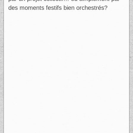
Fred Dubé
Au-delà de la cible individuelle, le texte de
Dubé touche un nerf sensible. Depuis
quelques années, plusieurs voix
s’interrogent sur le sens réel de la Fête
nationale, surtout chez les plus jeunes
générations. En 2025, un sondage Léger
révélait que près de 37% des Québécois de
moins de 35 ans se disent « peu interpellés
» par les célébrations traditionnelles.