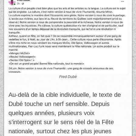
vendant des multinationales, Pier-Luc Funk
nous vend maintenant la Fête nationale. Un
autre produit sur le marché. »
Dans cette optique, les rassemblements du
24 juin ne seraient plus seulement des
moments de célébration collective, mais
aussi des vitrines de divertissement
formaté. Il évoque une culture qui se
consomme, au même titre que des
marques ou des produits, plutôt qu’une
culture vécue dans ses contradictions et
ses tensions.
Ad