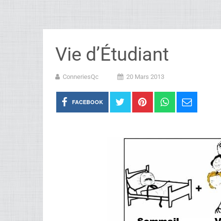
Vie d’Étudiant
ConneriesQc
20 Mars 2013
FACEBOOK