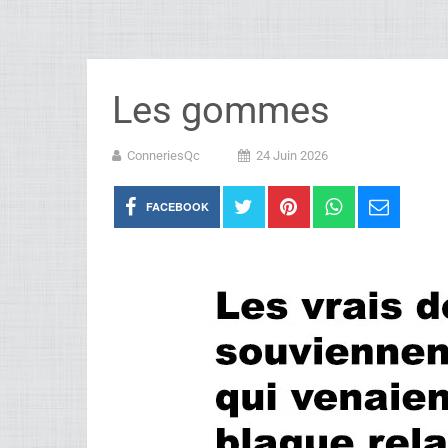
Les gommes
ConneriesQc
24 Juin 2026
FACEBOOK