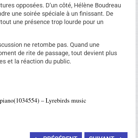
ène Boudreau
Ad