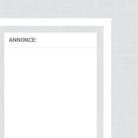
ANNONCE:
Ad