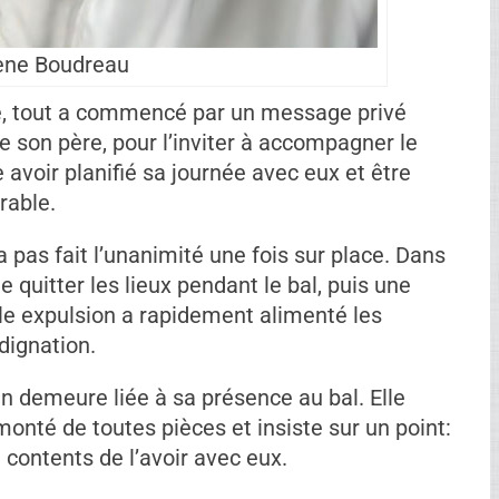
ène Boudreau
Ad