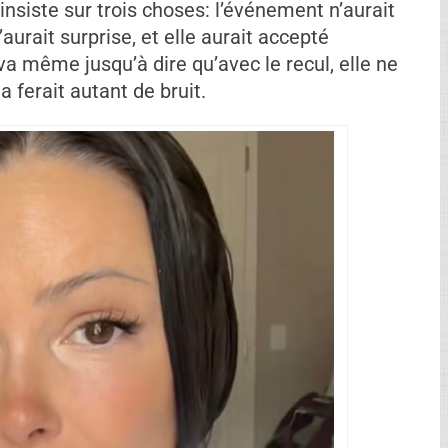
ne, tout a commencé par un message privé
de son père, pour l’inviter à accompagner le
avoir planifié sa journée avec eux et être
rable.
 pas fait l’unanimité une fois sur place. Dans
e quitter les lieux pendant le bal, puis une
ble expulsion a rapidement alimenté les
dignation.
 en demeure liée à sa présence au bal. Elle
 monté de toutes pièces et insiste sur un point:
t contents de l’avoir avec eux.
siste sur trois choses: l’événement n’aurait
’aurait surprise, et elle aurait accepté
e va même jusqu’à dire qu’avec le recul, elle ne