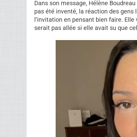
Selon les récits publiés cette semai
envoyé par un finissant, avec l’appui 
jeune au bal. Hélène Boudreau affirme 
venue pour rendre l’expérience mémo
Le problème, c’est que sa présence n’a
sa vidéo, elle raconte avoir été priée d
seconde fois à l’après-bal. Cette dou
réactions, entre soutien, malaise et in
Cette fois, elle dit craindre une mise
affirme toutefois que tout n’était pas
selon elle, le jeune et son père étaien
Dans son message, Hélène Boudreau in
pas été inventé, la réaction des gens l
l’invitation en pensant bien faire. Ell