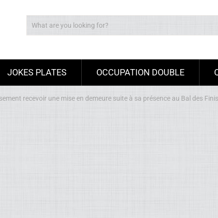
JOKES PLATES
OCCUPATION DOUBLE
sement recevoir une mise en demeure suite à sa présence au Bal des Fini
Ad