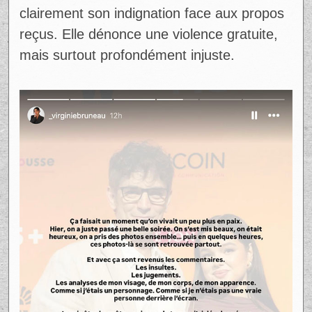
Rapidement, la situation a dégénéré. Des
propos insultants, des insinuations
choquantes et même des attaques
personnelles ont envahi la publication. Un
phénomène de meute qui n’est
malheureusement pas rare lorsqu’une
personnalité publique expose un pan de sa
vie privée.
Plutôt que d’ignorer la situation, Virginie
Bruneau a choisi de répondre. Dans une
story publiée peu après, elle exprime
clairement son indignation face aux propos