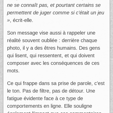
@_virginiebruneau
Ad