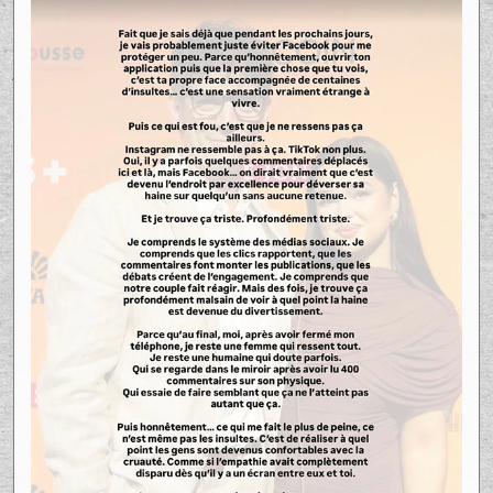
Son message vise aussi à rappeler une
réalité souvent oubliée : derrière chaque
photo, il y a des êtres humains. Des gens
qui lisent, qui ressentent, et qui doivent
composer avec les conséquences de ces
mots.
Ce qui frappe dans sa prise de parole, c’est
le ton. Pas de filtre, pas de détour. Une
fatigue évidente face à ce type de
comportements en ligne. Elle souligne
également l’impact que ces commentaires
peuvent avoir, non seulement sur elle, mais
aussi sur ses proches.
« On peut ne pas aimer, mais il y a une