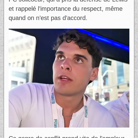
deux personnalités publiques. François
Lambert aurait lancé des propos très rudes
contre Lewis Le Fou, le qualifiant
notamment de jeune « qui sert à rien », ce
qui a déclenché une grosse réaction en
ligne.
Dans cette saga, Julien Medusa revient
souvent comme troisième nom associé au
bruit autour de la chicane, même si le cœur
de la querelle semble surtout opposer
Lambert et Lewis Le Fou. Le dossier a
rapidement attiré d’autres créateurs, dont
PC Jolicoeur, qui a pris la défense de Lewis
et rappelé l’importance du respect, même
quand on n’est pas d’accord.