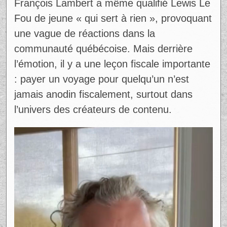
terme « pièces » fait référence aux dollars.
Le montant de 25 000$ mentionné par
François Lambert représente une
estimation du coût total en impôt et charges
qui s’appliqueraient si la valeur du voyage
est ajoutée au revenu de Lewis LeFou. Ce
n’est pas nécessairement un chèque unique
à payer, mais plutôt une combinaison
d’impôt provincial, d’impôt fédéral et d’effets
connexes selon le niveau de revenu et la
valeur totale de l’avantage reçu.
François Lambert a même qualifié Lewis Le
Fou de jeune « qui sert à rien », provoquant