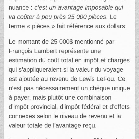
Dans ce cas précis, si Lewis LeFou a
voyagé pour streamer mais que le voyage
sert aussi à ses fins personnelles, ou si
l’avion a été payé par un ami ou une
entreprise sans lien direct avec des
fonctions d’emploi précises, le fisc peut
ajouter la valeur du voyage à son revenu
imposable. François Lambert souligne cette
nuance :
c’est un avantage imposable qui
va coûter à peu près 25 000 pièces
. Le