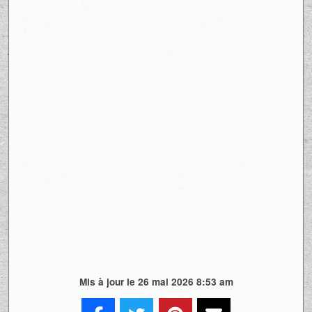
En se montrant sans filtre, Alicia Moffet met
en lumière une réalité souvent passée sous
silence : les ruptures peuvent être saines et
pourtant profondément douloureuses. Son
témoignage vient briser les clichés et offrir
un miroir à ceux qui vivent la même chose
en silence.
Dans un moment où elle aurait pu se
refermer, elle choisit plutôt de s’exposer. Et