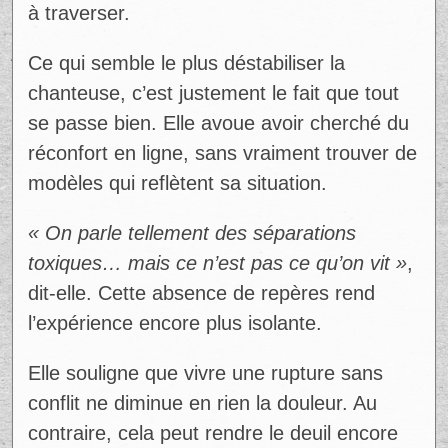
Malgré cette souffrance, elle insiste sur un
point essentiel : leur séparation n’a rien de
conflictuel. Au contraire, elle est décrite
comme profondément respectueuse.
«
Cette séparation-là est faite dans l’amour,
dans le respect, dans l’empathie »
,
explique-t-elle.
Cette nuance change tout. Là où plusieurs
associent rupture à chaos, Alicia parle plutôt
d’un processus doux, mais déchirant. Une
réalité moins visible, mais tout aussi difficile
à traverser.
Ce qui semble le plus déstabiliser la