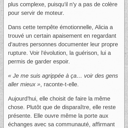
chanteuse, c’est justement le fait que tout
se passe bien. Elle avoue avoir cherché du
réconfort en ligne, sans vraiment trouver de
modèles qui reflètent sa situation.
« On parle tellement des séparations
toxiques… mais ce n’est pas ce qu’on vit »
,
dit-elle. Cette absence de repères rend
l’expérience encore plus isolante.
Elle souligne que vivre une rupture sans
conflit ne diminue en rien la douleur. Au
contraire, cela peut rendre le deuil encore
plus complexe, puisqu’il n’y a pas de colère
pour servir de moteur.