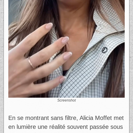
d’autres personnes documenter leur propre
rupture. Voir l’évolution, la guérison, lui a
permis de garder espoir.
« Je me suis agrippée à ça… voir des gens
aller mieux »
, raconte-t-elle.
Aujourd’hui, elle choisit de faire la même
chose. Plutôt que de disparaître, elle reste
présente. Elle ouvre même la porte aux
échanges avec sa communauté, affirmant
avoir besoin de ce soutien.
Elle le dit simplement : rester connectée
l’aide à tenir le coup.