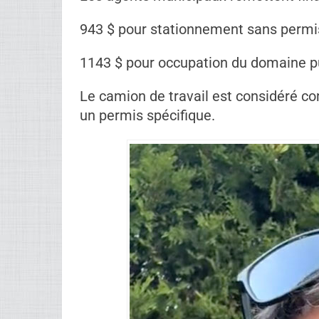
que je revienne ? »
, lance-t-il, visible
La tension monte lorsque les agents 
travaux continuent. Une menace qui s
policiers du SPVM arrivent, le ton ch
refusent d’intervenir.
« Nous, on fait du criminel, pas du ré
quitter les lieux.
Un moment clé dans l’histoire. D’un c
locaux. De l’autre, une lecture plus 
arrestation, les conséquences financiè
Les agents municipaux remettent fina
943 $ pour stationnement sans permi