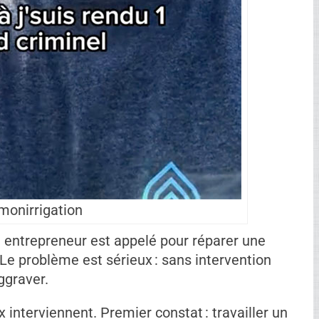
monirrigation
Ad