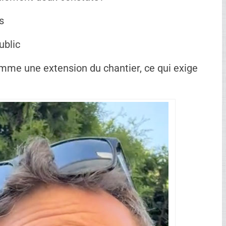
ment frustré.
évoquent même une possible arrestation si les
era finalement sans suite. Lorsque les
ange complètement. Après évaluation, ils
glementaire »
, auraient-ils indiqué avant de
ôté, une application stricte des règlements
pragmatique de la situation. Mais même sans
res restent bien réelles.
lement deux constats :
s