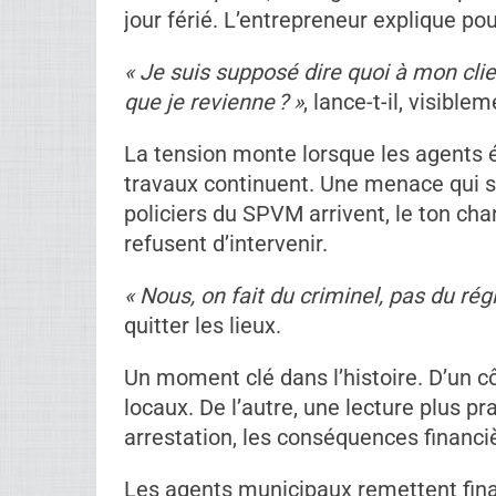
Selon la vidéo largement partagée, u
fuite d’eau importante chez un client.
rapide, les dommages risquent de s’a
Mais sur place, des agents municipaux 
jour férié. L’entrepreneur explique pou
« Je suis supposé dire quoi à mon clie