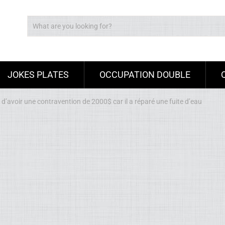
JOKES PLATES
OCCUPATION DOUBLE
’avoir une contravention de 2000$ car il a réparé une fuite d’eau
Ad