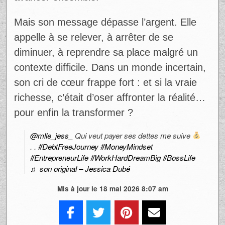
@mlle_jess_
Ad