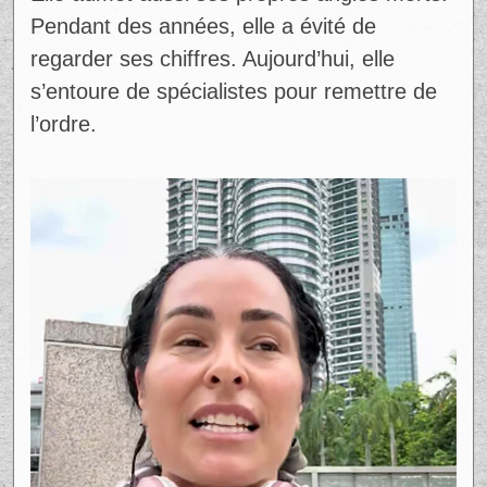
climat où les gens se sentent dépassés,
désorganisés, à bout. Et elle insiste : non,
tout le monde ne va pas bien.
“Ce n’est pas
vrai que tout le monde va bien en ce
moment.”
Ce qu’elle remet en question, ce sont les
conseils simplistes. Couper les petits
plaisirs ne suffit pas. Selon elle, le vrai levier
est ailleurs : augmenter ses revenus, mieux
comprendre ses finances, et surtout,
reprendre le contrôle.
Ad