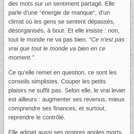
Elle détaille sans détour : impôts impayés,
contraventions, emprunts personnels.
Réparti sur 78 mois, cela équivaut à environ
1 600 $ par mois. Un montant qu’elle
compare à celui qu’un entrepreneur investit
pour faire rouler son projet.
“Je n’ai aucune
perte. Tout est une expérience.”
Son message est clair : il faut changer
notre rapport à l’argent. Arrêter de voir
uniquement le négatif, et comprendre ce
que ces périodes révèlent sur nous.
Au-delà de son cas personnel, Jessica met
des mots sur un sentiment partagé. Elle
parle d’une “énergie de manque”, d’un