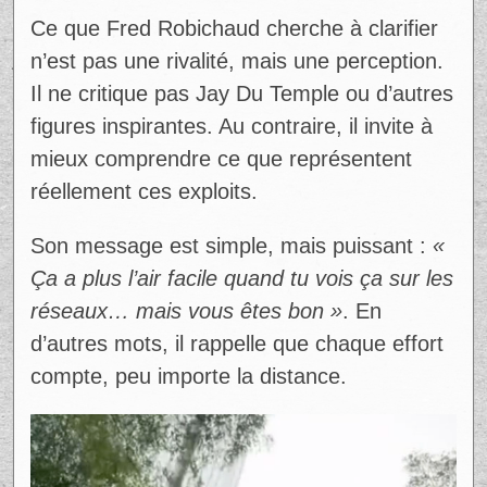
« Je viens de courir un 5 kilos… c’était
quelque chose. Ce n’est pas à prendre à la
légère »
, affirme-t-il. Dès les premiers
mètres, le défi s’impose. Le corps fatigue
rapidement, et surtout, le mental devient un
véritable obstacle.
Il ajoute un détail révélateur :
« Le mental
se passait après 800 mètres »
. Cette
phrase résume parfaitement la difficulté.
Courir n’est pas seulement physique, c’est
un combat intérieur constant, où chaque
pas demande un effort de volonté.
Ad