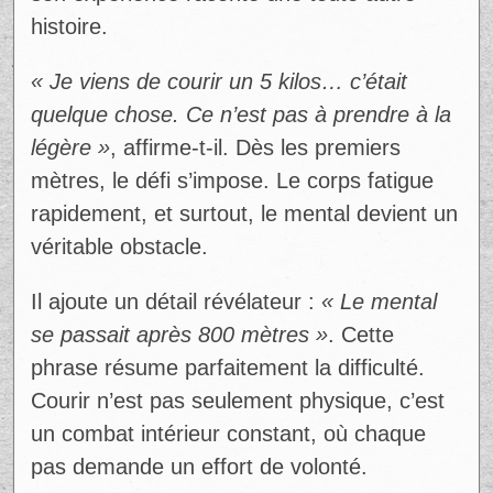
Cette illusion crée une pression silencieuse.
Beaucoup finissent par croire que ces
performances sont accessibles sans
préparation ou sans effort extrême.
Pourtant, ce que l’on ne voit pas, ce sont
les mois d’entraînement, les moments de
doute et la discipline constante derrière
chaque kilomètre parcouru.
Fred ne parle pas en théorie. Il a lui-même
décidé de se lancer dans un 5 km, une
distance qui peut sembler modeste
comparée aux marathons médiatisés. Mais
son expérience raconte une toute autre
histoire.