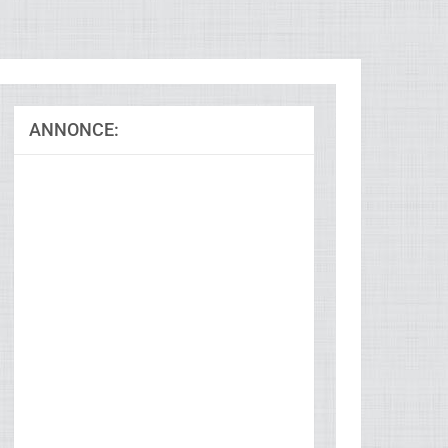
ANNONCE:
Ad