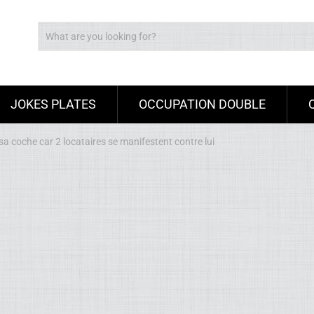
JOKES PLATES
OCCUPATION DOUBLE
a coche car 2 locataires se manifestent contre lui
Ad