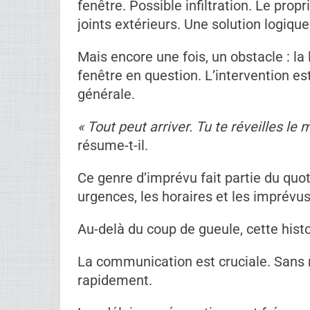
Le hic? La communication déraille. Il
éviter les risques. Silence radio. Il r
réponse devient rapidement une sourc
« Répéter les mêmes affaires, ça joue
bout.
Ce type de situation est fréquent. Selo
malentendus surviennent souvent qua
établies dès le départ. Un simple suiv
tensions.
Comme si ce n’était pas assez, une d
fenêtre. Possible infiltration. Le prop
joints extérieurs. Une solution logique
Mais encore une fois, un obstacle : la 