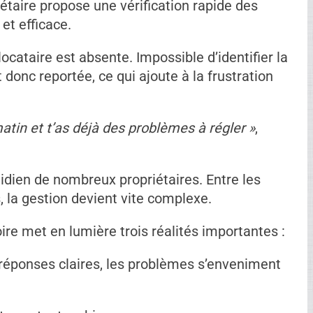
 demande si les escaliers ont été bloqués pour
elance, encore et encore. Rien. Cette absence de
e de frustration.
 sur ma patience »
, lance-t-il, visiblement à
n des intervenants du milieu locatif, les
nd les attentes ne sont pas clairement
i ou une confirmation peut éviter bien des
euxième locataire signale un problème de
riétaire propose une vérification rapide des
 et efficace.
locataire est absente. Impossible d’identifier la