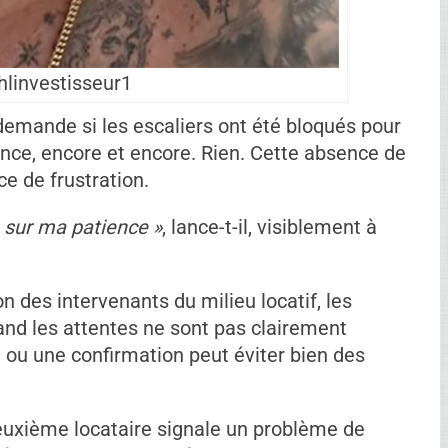
linvestisseur1
Ad