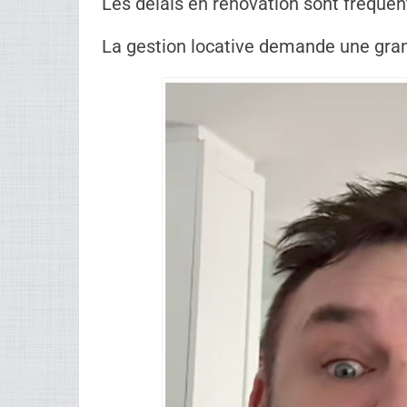
fenêtre en question. L’intervention est
générale.
« Tout peut arriver. Tu te réveilles le
résume-t-il.
Ce genre d’imprévu fait partie du quo
urgences, les horaires et les imprévus
Au-delà du coup de gueule, cette histo
La communication est cruciale. Sans 
rapidement.