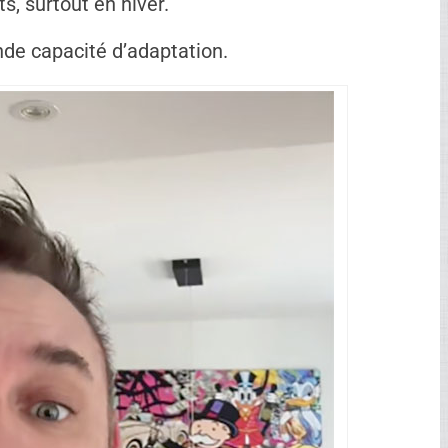
 donc reportée, ce qui ajoute à la frustration
 matin et t’as déjà des problèmes à régler »
,
tidien de nombreux propriétaires. Entre les
, la gestion devient vite complexe.
ire met en lumière trois réalités importantes :
réponses claires, les problèmes s’enveniment
Ad