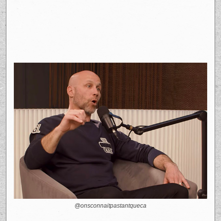
@onsconnaitpastantqueca