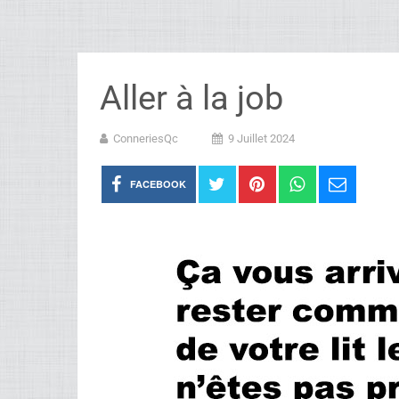
Aller à la job
ConneriesQc
9 Juillet 2024
FACEBOOK