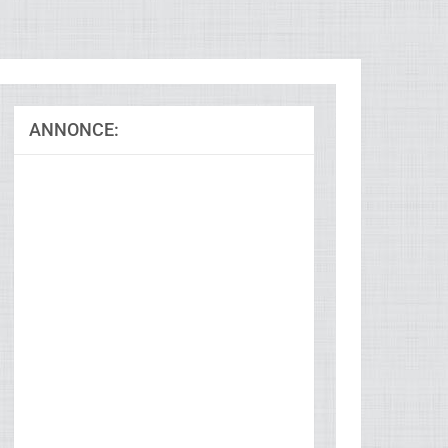
ANNONCE:
Ad