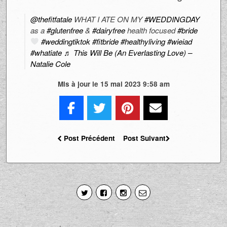
@thefitfatale
WHAT I ATE ON MY
#WEDDINGDAY
as a
#glutenfree
&
#dairyfree
health focused
#bride
#weddingtiktok
#fitbride
#healthyliving
#wieiad
#whatiate
♬ This Will Be (An Everlasting Love) –
Natalie Cole
Mis à jour le 15 mai 2023 9:58 am
Post Précédent
Post Suivant