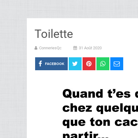
Toilette
ConneriesQc
31 Août 2020
FACEBOOK