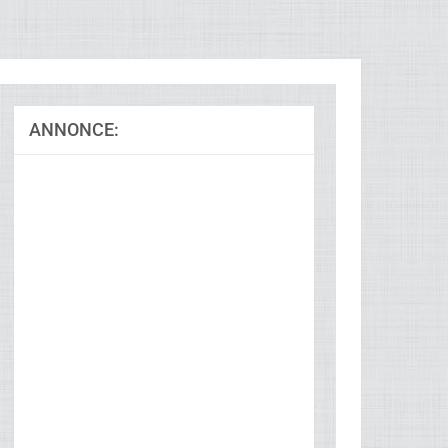
ANNONCE:
Ad