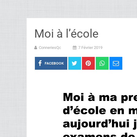
Moi à l’école
ConneriesQc
7 Février 2019
FACEBOOK