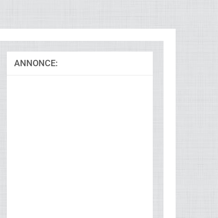
ANNONCE:
Ad