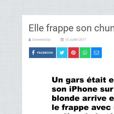
Elle frappe son chu
ConneriesQc
13 Juillet 2017
FACEBOOK