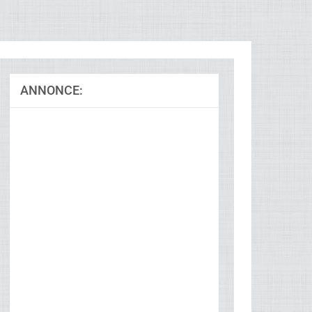
ANNONCE:
Ad