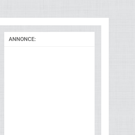
ANNONCE:
Ad