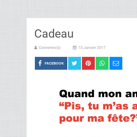
Cadeau
ConneriesQc
13 Janvier 2017
FACEBOOK