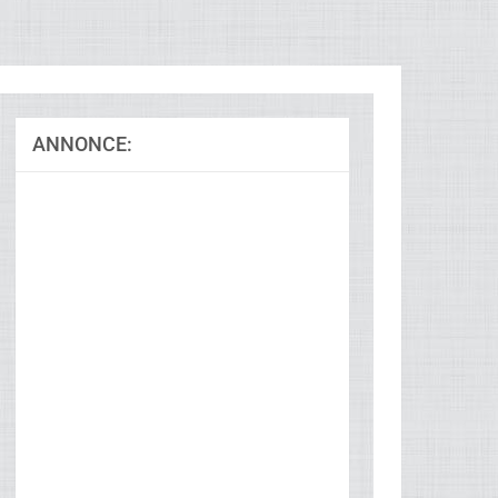
ANNONCE:
Ad