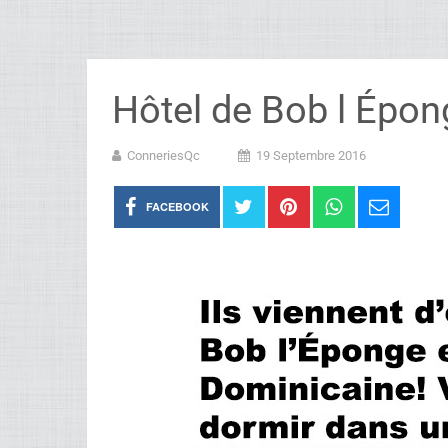
Hôtel de Bob l Épon
ConneriesQc
19 Septembre 2016
FACEBOOK