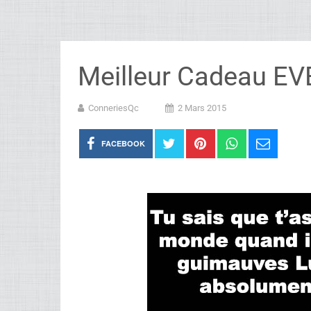
Meilleur Cadeau EV
ConneriesQc
2 Mars 2015
FACEBOOK