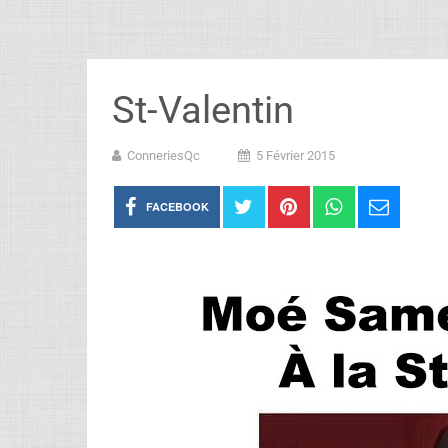
St-Valentin
ConneriesQc
5 Février 2015
FACEBOOK