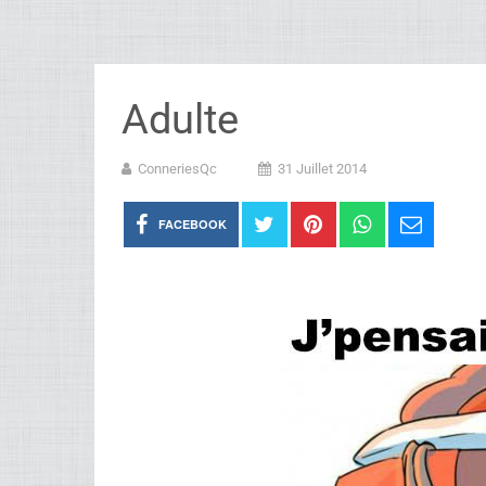
Adulte
ConneriesQc
31 Juillet 2014
FACEBOOK