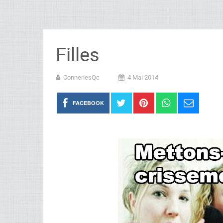
Filles
ConneriesQc
4 Mai 2014
FACEBOOK