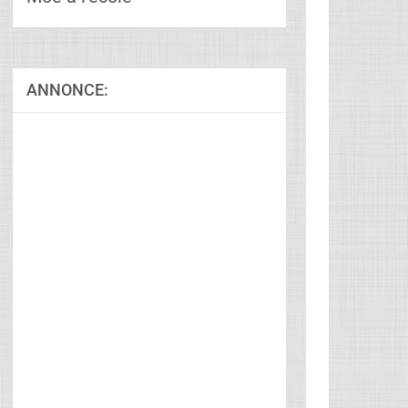
Moé à l’école
ANNONCE:
Ad