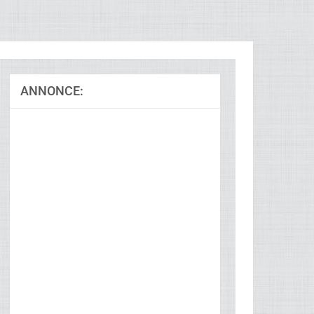
ANNONCE:
Ad