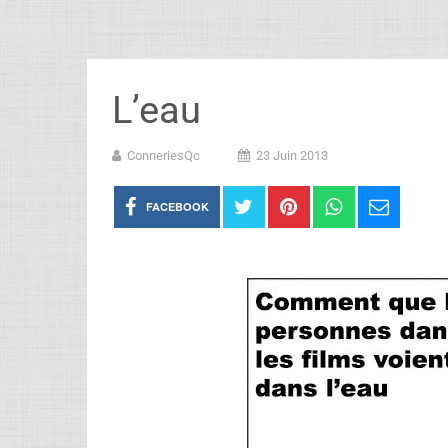
L’eau
ConneriesQc
23 Juin 2013
FACEBOOK