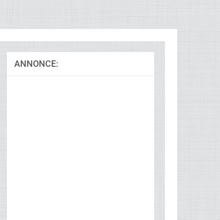
ANNONCE:
Ad