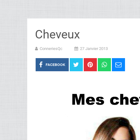
Cheveux
ConneriesQc
27 Janvier 2013
FACEBOOK