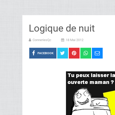
Logique de nuit
ConneriesQc
18 Mai 2012
FACEBOOK