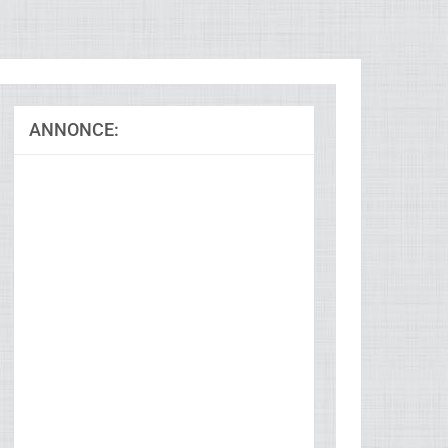
ANNONCE:
Ad