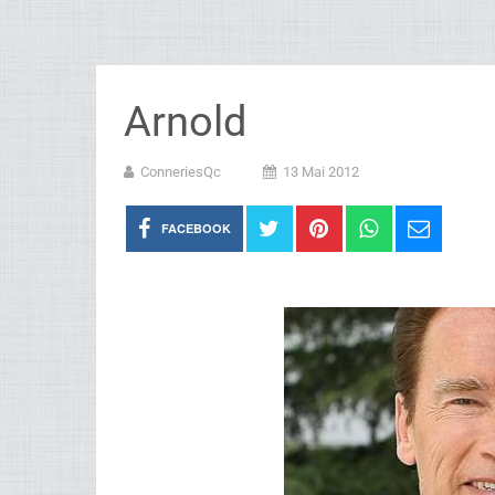
Arnold
ConneriesQc
13 Mai 2012
FACEBOOK