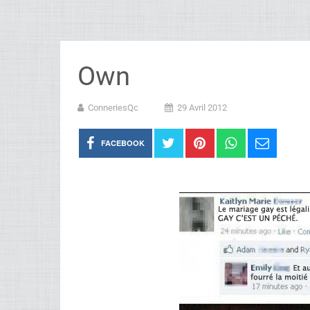
Own
ConneriesQc
29 Avril 2012
FACEBOOK