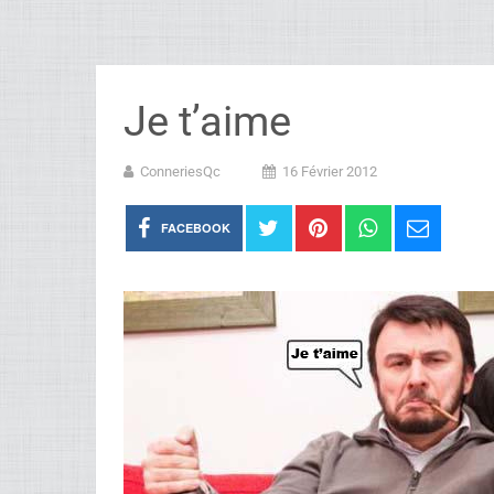
Je t’aime
ConneriesQc
16 Février 2012
FACEBOOK