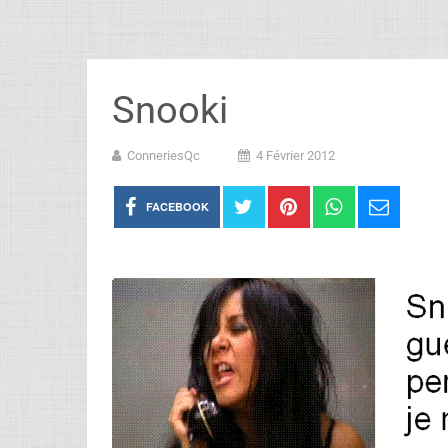
Snooki
ConneriesQc
4 Février 2012
FACEBOOK