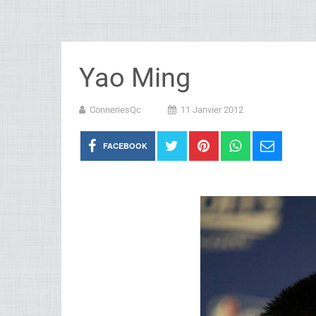
Yao Ming
ConneriesQc
11 Janvier 2012
FACEBOOK