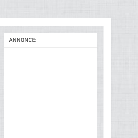
ANNONCE:
Ad