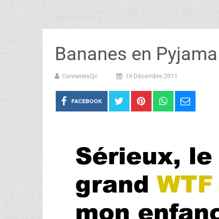
Bananes en Pyjama
ConneriesQc
19 Décembre 2011
FACEBOOK