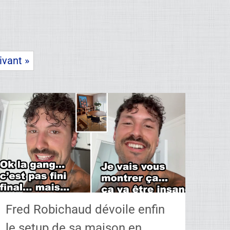
ivant »
Fred Robichaud dévoile enfin
le setup de sa maison en