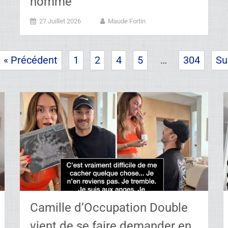
homme
27 Juillet 2026
Maude Fortin
« Précédent
1
2
4
5
…
304
Su
Camille d’Occupation Double
vient de se faire demander en