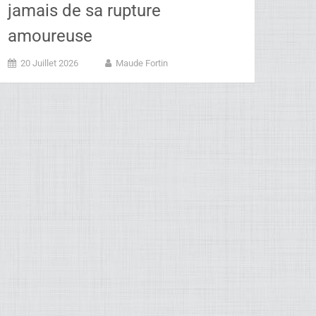
jamais de sa rupture
amoureuse
20 Juillet 2026
Maude Fortin