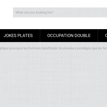
JOKES PLATES
OCCUPATION DOUBLE
plique pourquoi les hommes bénéficient de plusieurs privilèges que les f