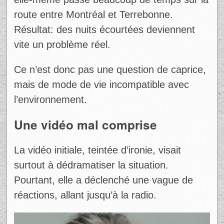
simplement
Au cœur des critiques, une
incompréhension revient souvent: pourquoi
se plaindre d’un quartier reconnu pour son
animation? Pour Mégane, la réponse est
simple — dormir n’est pas un luxe.
« Tout le monde a besoin de dormir dans la
vie. Que tu sois riche ou pauvre, ça n’a
aucun rapport. »
Dans leur quotidien, le repos est crucial.
Son conjoint s’entraîne intensivement, et
elle-même passe beaucoup de temps sur la
route entre Montréal et Terrebonne.