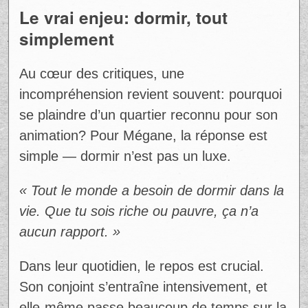
Mais une variable a été sous-estimée: le
bruit constant.
« On pensait que vu qu’on était au 54e,
peut-être que le son aurait été moins
intense. Vraiment, non. »
Même en hauteur, les spectacles,
événements et foules se font entendre. Et
contrairement à ce que certains imaginent,
ce n’est pas qu’occasionnel. En été,
l’activité est presque continue.
Le vrai enjeu: dormir, tout