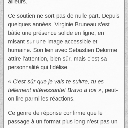
montage : @lepetitpoutpa »
Derrière ce message spontané, on sent une
volonté de proximité. Pas de mise en scène
excessive, pas de filtre inutile. Juste une
créatrice qui invite les gens dans sa réalité.
La réaction n’a pas tardé. En moins d’une
heure, sa publication a généré des dizaines
d’interactions, avec une vague de
commentaires positifs. Ce type
d’engagement rapide montre une chose :
son audience est déjà prête à la suivre
ailleurs.