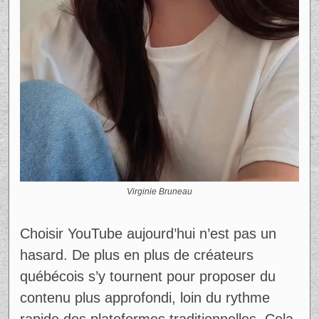
misant sur une image accessible et
humaine. Son lien avec Sébastien Delorme
attire l’attention, bien sûr, mais c’est sa
personnalité qui fidélise.
« C’est sûr que je vais te suivre, tu es
tellement intéressante! Bravo à toi! »
, peut-
on lire parmi les réactions.
Ce genre de réponse confirme que le
passage à un format plus long n’est pas un
saut dans le vide, mais plutôt une suite
logique.