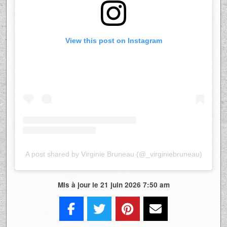
Choisir YouTube aujourd’hui n’est pas un
hasard. De plus en plus de créateurs
québécois s’y tournent pour proposer du
contenu plus approfondi, loin du rythme
rapide des plateformes traditionnelles. Cela
permet de raconter autrement, de
connecter différemment.
Dans ce contexte, ce premier vlog agit
comme une déclaration d’intention. Virginie
Bruneau ne se contente plus d’être