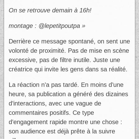
« Ça y est!! Demain à 16h, ma toute
première vidéo YouTube sera enfin en ligne.
(pinch me moment!!)
J’ai tellement hâte de vous partager ce
nouveau projet. C’est un ptit vlog tout
simple où vous allez me suivre dans mon
quotidien : tournage d’un podcast, travail,
skincare, cuisine… bref, un peu de tout!
J’espère tellement que vous allez aimer! Si
ce n’est pas déjà fait, vous pouvez déjà
aller vous abonner à ma chaîne pour ne
rien manquer, le liens est dans ma bio!!
On se retrouve demain à 16h!