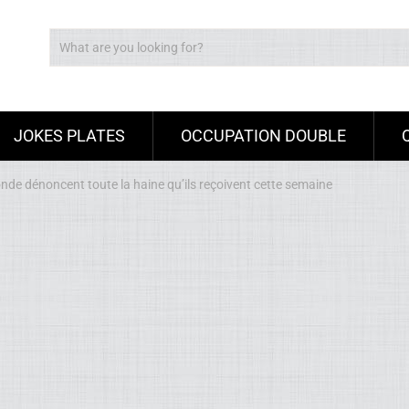
JOKES PLATES
OCCUPATION DOUBLE
nde dénoncent toute la haine qu’ils reçoivent cette semaine