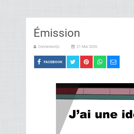
Émission
ConneriesQc
21 Mai 2026
FACEBOOK