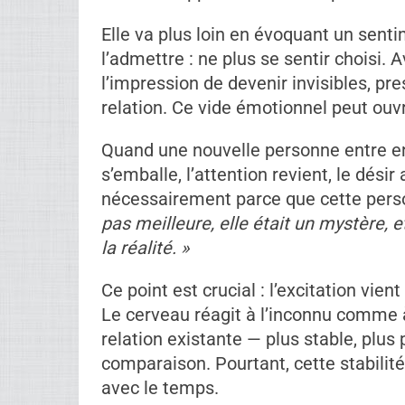
Le premier point frappe fort : personn
contexte, la décision appartient à celu
clairement :
« Ils ne t’ont pas fait faire 
toute échappatoire. Ce n’est pas confo
Elle va plus loin en évoquant un sent
l’admettre : ne plus se sentir choisi. 