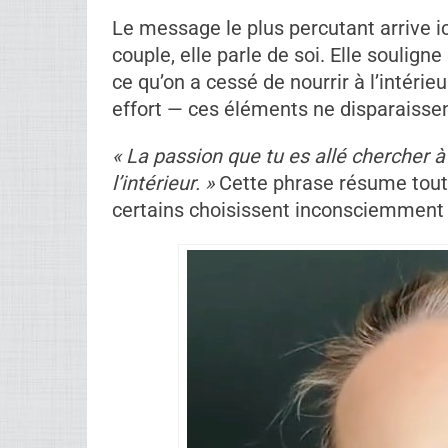
l’impression de devenir invisibles, 
relation. Ce vide émotionnel peut ouv
Quand une nouvelle personne entre en
s’emballe, l’attention revient, le désir
nécessairement parce que cette perso
pas meilleure, elle était un mystère, 
la réalité. »
Ce point est crucial : l’excitation vie
Le cerveau réagit à l’inconnu comme
relation existante — plus stable, plus
comparaison. Pourtant, cette stabilité e
avec le temps.
Le message le plus percutant arrive ici
couple, elle parle de soi. Elle soulign
ce qu’on a cessé de nourrir à l’intérie