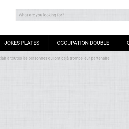
JOKES PLATES
OCCUPATION DOUBLE
lair à toutes les personnes qui ont déjà trompé leur partenaire
Ad