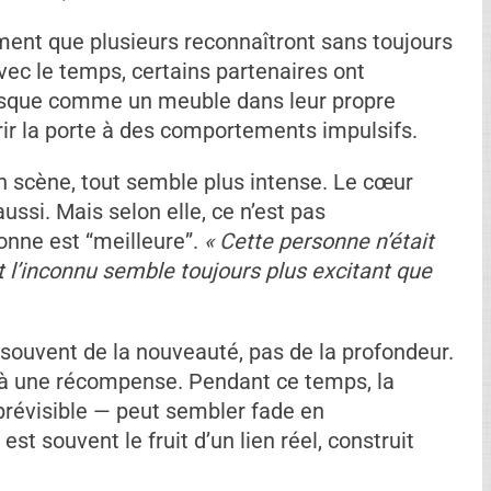
e n’a forcé quelqu’un à tromper. Peu importe le
i ou celle qui agit. Comme elle le dit
ça, c’est toi qui l’as fait. »
Ce rappel enlève
rtable, mais c’est essentiel.
iment que plusieurs reconnaîtront sans toujours
Avec le temps, certains partenaires ont