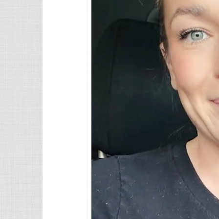
effort — ces éléments ne disparaissen
« La passion que tu es allé chercher à 
l’intérieur. »
Cette phrase résume tout. 
certains choisissent inconsciemment l