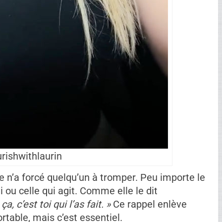
rishwithlaurin
Ad