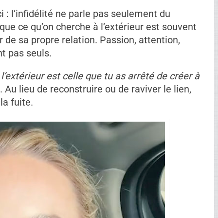
presque comme un meuble dans leur propre
rir la porte à des comportements impulsifs.
 scène, tout semble plus intense. Le cœur
 aussi. Mais selon elle, ce n’est pas
nne est “meilleure”.
« Cette personne n’était
et l’inconnu semble toujours plus excitant que
nt souvent de la nouveauté, pas de la profondeur.
 à une récompense. Pendant ce temps, la
 prévisible — peut sembler fade en
st souvent le fruit d’un lien réel, construit
 : l’infidélité ne parle pas seulement du
e que ce qu’on cherche à l’extérieur est souvent
ur de sa propre relation. Passion, attention,