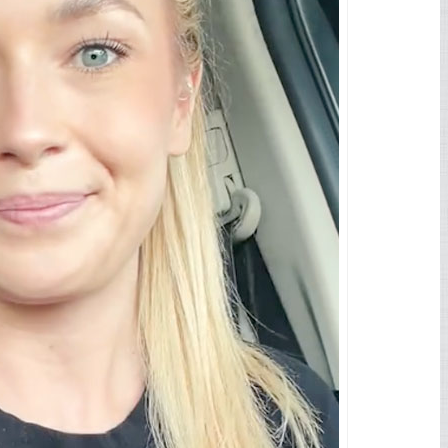
t pas seuls.
l’extérieur est celle que tu as arrêté de créer à
Au lieu de reconstruire ou de raviver le lien,
a fuite.
Ad