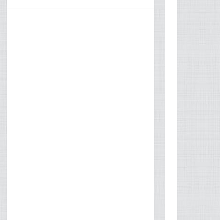
ANNONCE:
Ad