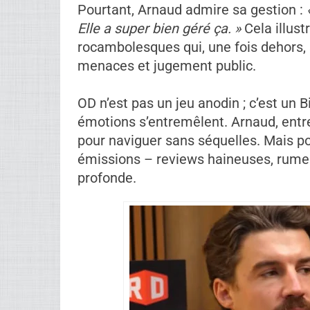
Malgré ce chaos, Arnaud souligne un 
vérifications constantes, accompagn
aussi. La production ne te laisse pas al
mais pas pour tous, car la perception v
La discussion pivote sur Laurie, une au
post-OD. Arnaud nuance :
« Je l’ai vu
aventure quand même rocambolesque
publique négative – amplifiés par de
personnage le plus aimé » –, elle a af
Mââââââââthis et les critiques télévi
la sortie d’OD particulièrement rude.
Pourtant, Arnaud admire sa gestion :
Elle a super bien géré ça. »
Cela illus
rocambolesques qui, une fois dehors, s