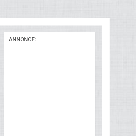
ANNONCE:
Ad