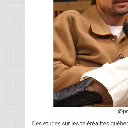
menaces et jugement public.
OD n’est pas un jeu anodin ; c’est un 
émotions s’entremêlent. Arnaud, entre
pour naviguer sans séquelles. Mais pou
émissions – reviews haineuses, rume
profonde.