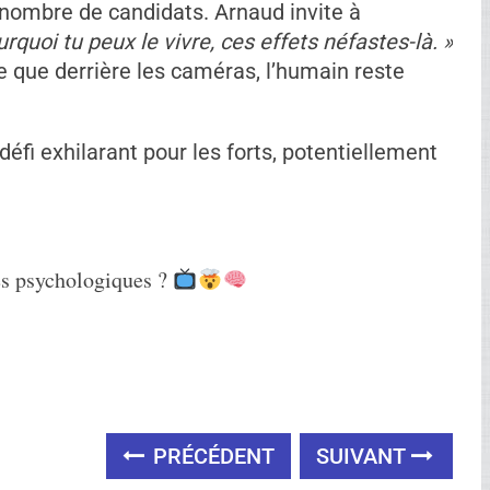
endsunbreak
Ad