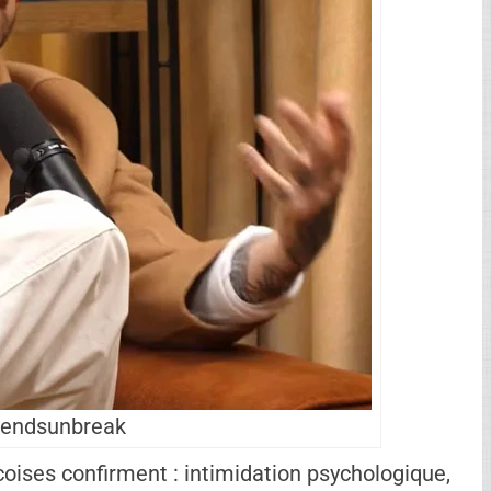
Big Brother romantique où stratégie et
preneur aguerri, a puisé dans sa maturité
r les plus vulnérables, le choc post-
urs incessantes – peut mener à une détresse