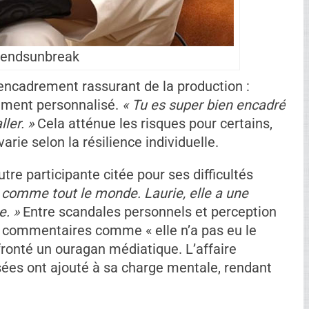
endsunbreak
Ad