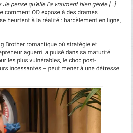
encadrement rassurant de la production :
ement personnalisé.
« Tu es super bien encadré
ler. »
Cela atténue les risques pour certains,
arie selon la résilience individuelle.
tre participante citée pour ses difficultés
e comme tout le monde. Laurie, elle a une
. »
Entre scandales personnels et perception
s commentaires comme « elle n’a pas eu le
fronté un ouragan médiatique. L’affaire
sées ont ajouté à sa charge mentale, rendant
« Je pense qu’elle l’a vraiment bien gérée […]
tre comment OD expose à des drames
e heurtent à la réalité : harcèlement en ligne,