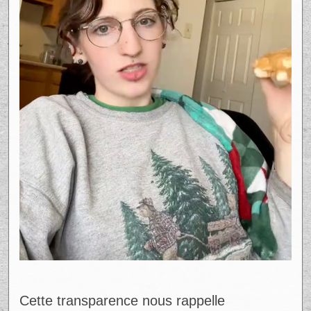
Plus qu’un simple chiffre, cette dette
représente une pression constante, une
source d’anxiété et parfois même un frein à
leurs projets de vie comme l’achat d’une
maison ou la constitution d’une épargne.
Plusieurs commentaires sous sa vidéo
partagent des expériences similaires, où
l’endettement de plus de 100 000 $ voire
200 000 $ est devenu la norme.​