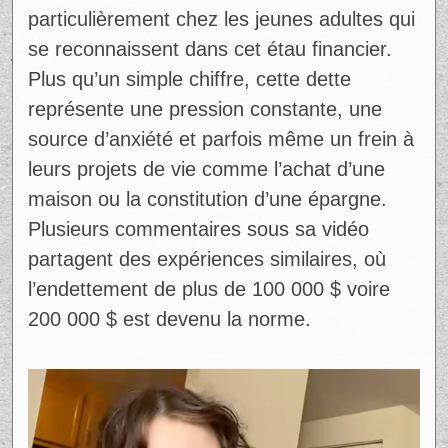
Ce témoignage met en lumière une
problématique qui touche plusieurs jeunes
au Québec et ailleurs : le poids colossale
des dettes étudiantes combinées aux coûts
élevés du logement et du véhicule.
Souvent, pour avancer dans leurs études
ou leur carrière, les jeunes doivent
s’endetter massivement, mais une fois sur
le marché du travail, ils font face à des
paiements qui grugent leur salaire presque
intégralement.​
Le cri de @yunglunchl8y résonne
particulièrement chez les jeunes adultes qui
se reconnaissent dans cet étau financier.