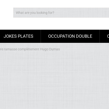
JOKES PLATES
OCCUPATION DOUBLE
olère ramasse complètement Hugo Dumas