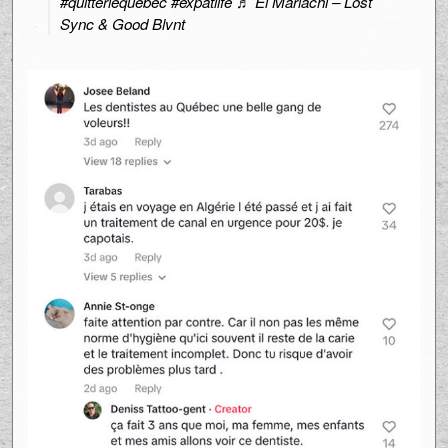
#quitterlequebec
#expatlife
♬ El Mariachi – Lost
Sync & Good Blvnt