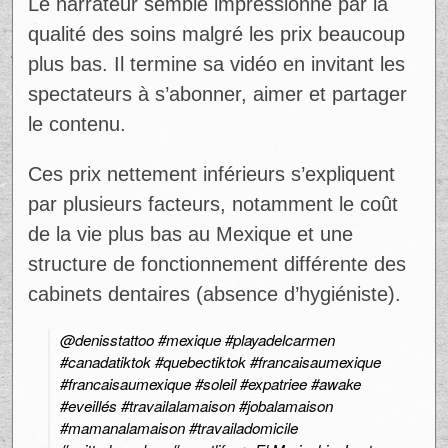
Le narrateur semble impressionné par la
qualité des soins malgré les prix beaucoup
plus bas. Il termine sa vidéo en invitant les
spectateurs à s’abonner, aimer et partager
le contenu.
Ces prix nettement inférieurs s’expliquent
par plusieurs facteurs, notamment le coût
de la vie plus bas au Mexique et une
structure de fonctionnement différente des
cabinets dentaires (absence d’hygiéniste).
@denisstattoo
#mexique
#playadelcarmen
#canadatiktok
#quebectiktok
#francaisaumexique
#francaisaumexique
#soleil
#expatriee
#awake
#eveillés
#travailalamaison
#jobalamaison
#mamanalamaison
#travailadomicile