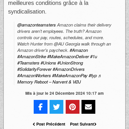
meilleures conditions grâce à la
syndicalisation.
@amazonteamsters
Amazon claims their delivery
drivers aren’t employees. The truth? Amazon
controls our pay, routes, schedules, and more.
Watch Hunter from @AU Georgia walk through an
Amazon driver's paycheck.
#Amazon
#AmazonStrike
#MakeAmazonDeliver
#1u
#Teamsters
#Unions
#UnionStrong
#SolidarityForever
#AmazonDrivers
#AmazonWorkers
#MakeAmazonPay
#fyp
♬
Memory Reboot – Narvent & VØJ
Mis à jour le 24 Décembre 2024 10:17 am
Post Précédent
Post Suivant