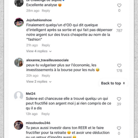
passivement, on peut multiplier sa mise
initiale par plusieurs fois.
@_felixlevesque
Investir les Paiements de Gym du
Grand Prix d'OD
#occupationdouble
♬ original
sound – Félix