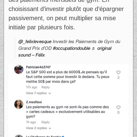
En considérant la meilleure période
historique (1974-1999) avec un rendement
de 17,1%, la somme grimperait
spectaculairement à 214 000 $
Même pendant la pire période historique
(1929-1954) avec un rendement de 5%,
l’investissement totaliserait 36 000 $
Cette analyse démontre le potentiel
significatif de l’investissement régulier,
même avec des sommes modestes comme
des paiements mensuels de gym. En
choisissant d’investir plutôt que d’épargner