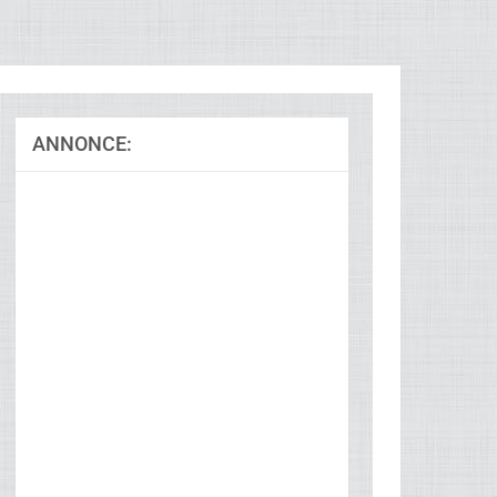
ANNONCE:
Ad