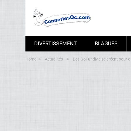
DIVERTISSEMENT
BLAGUES
Home
Actualités
Des GoFundMe se créent pour off