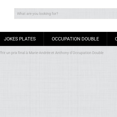
JOKES PLATES
OCCUPATION DOUBLE
rir un prix final à Marie-Andrée et Anthony d’Occupation Double
Ad