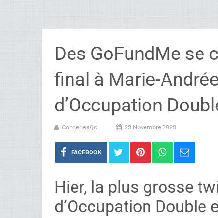
Des GoFundMe se cré
final à Marie-André
d’Occupation Doubl
ConneriesQc
23 Novembre 2023
FACEBOOK
Hier, la plus grosse twi
d’Occupation Double es