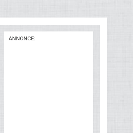
ANNONCE:
Ad