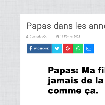
Papas dans les ann
ConneriesQc
11 Février 2023
FACEBOOK