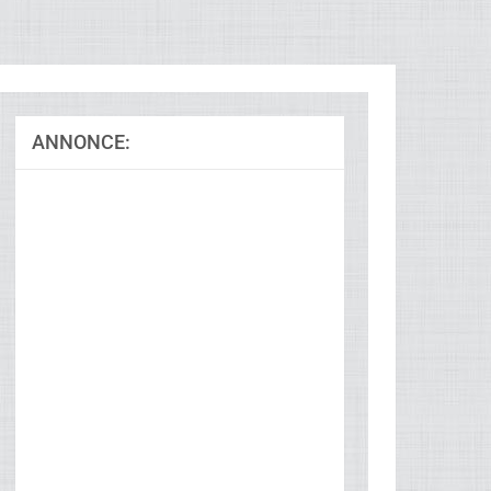
ANNONCE:
Ad