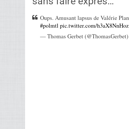
sans faire exprès…
Oups. Amusant lapsus de Valérie Pla
#polmtl
pic.twitter.com/h3aX8NnHoz
— Thomas Gerbet (@ThomasGerbet