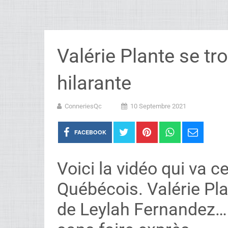
Valérie Plante se t
hilarante
ConneriesQc
10 Septembre 2021
FACEBOOK
Voici la vidéo qui va 
Québécois. Valérie Plan
de Leylah Fernandez… 