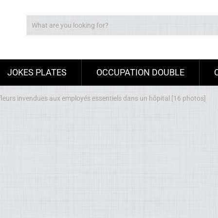
JOKES PLATES
OCCUPATION DOUBLE
s fleurs invendues aux employés essentiels dans un hôpital [16 photos]
Ad