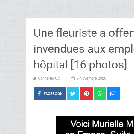
Une fleuriste a offer
invendues aux empl
hôpital [16 photos]
ConneriesQc
5 Novembre 2020
FACEBOOK