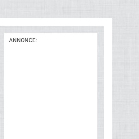
ANNONCE:
Ad